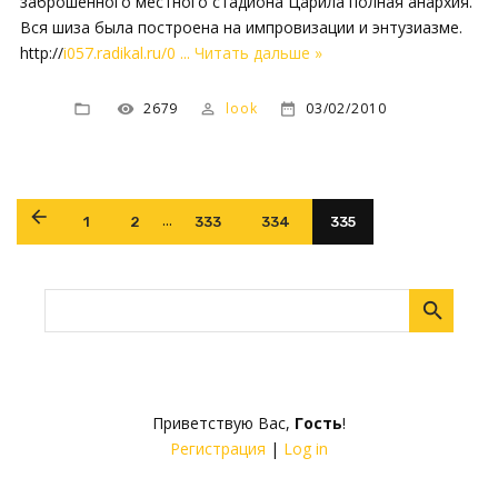
заброшенного местного стадиона Царила полная анархия.
Вся шиза была построена на импровизации и энтузиазме.
http://
i057.radikal.ru/0
...
Читать дальше »
2679
look
03/02/2010
...
1
2
333
334
335
Приветствую Вас
,
Гость
!
Регистрация
|
Log in