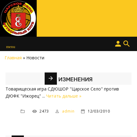
person
search
menu
Главная
»
Новости
ИЗМЕНЕНИЯ
Товарищеская игра СДЮШОР "Царское Село" против
ДЮФК "Ижорец"
...
Читать дальше »
2473
admin
12/03/2010