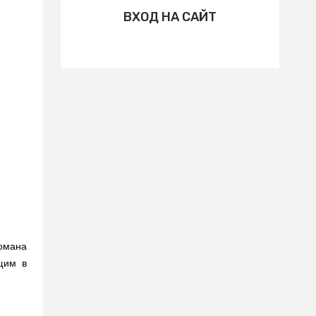
ВХОД НА САЙТ
омана
щим в