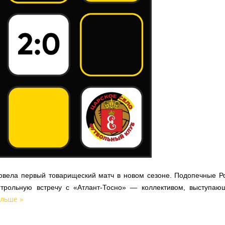
овела первый товарищеский матч в новом сезоне. Подопечные Р
нтрольную встречу с «Атлант-Тосно» — коллективом, выступаю
льше »