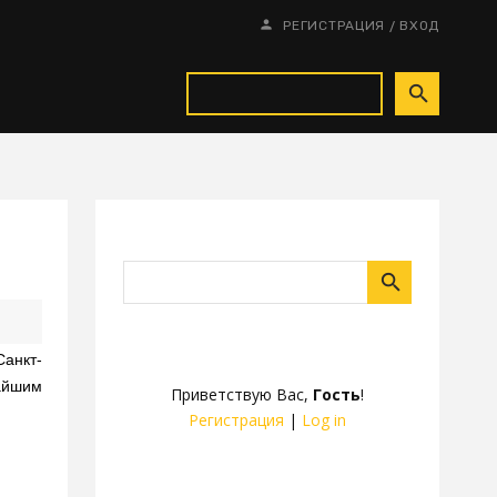
/
РЕГИСТРАЦИЯ
ВХОД
анкт-
айшим
Приветствую Вас
,
Гость
!
Регистрация
|
Log in