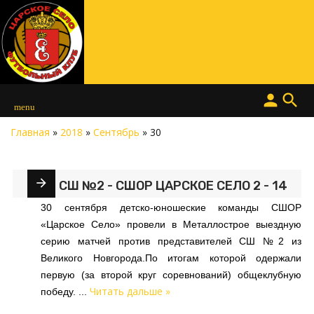
person
search
menu
Главная
»
2018
»
Сентябрь
»
30
СШ №2 - СШОР ЦАРСКОЕ СЕЛО 2 - 14
30 сентября детско-юношеские команды СШОР
«Царское Село» провели в Металлострое выездную
серию матчей против представителей СШ №2 из
Великого Новгорода.По итогам которой одержали
первую (за второй круг соревнований) общеклубную
Читать дальше »
победу.
...