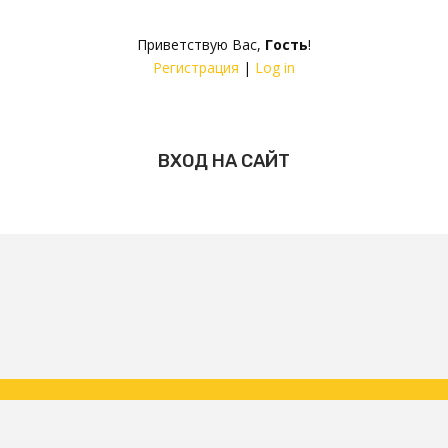
Приветствую Вас
,
Гость
!
Регистрация
|
Log in
ВХОД НА САЙТ
Copyright ФК Царское Село | народная команда 2026