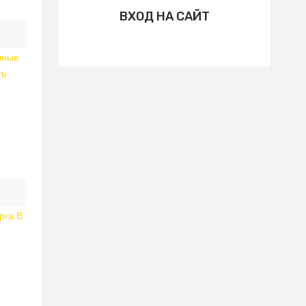
ВХОД НА САЙТ
чные
ть
рга.В