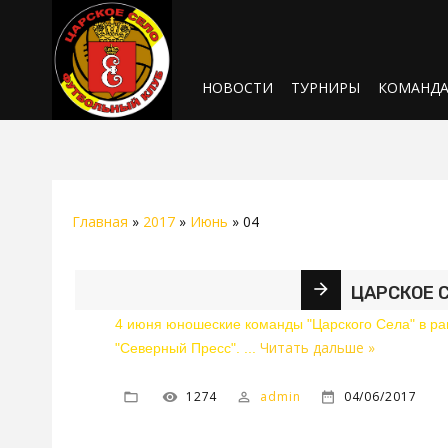
НОВОСТИ
ТУРНИРЫ
КОМАНД
Главная
»
2017
»
Июнь
»
04
ЦАРСКОЕ С
4 июня юношеские команды "Царского Села" в рам
Читать дальше »
"Северный Пресс".
...
1274
admin
04/06/2017