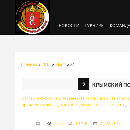
НОВОСТИ
ТУРНИРЫ
КОМАНД
Главная
»
2012
»
Март
»
21
КРЫМСКИЙ ПО
21 марта состоялись первые матчи турнира в Евпатори
Читать да
представляющих СДЮШОР "Царское Село":
...
1676
admin
21/03/2012