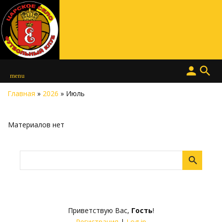
person
search
menu
Главная
»
2026
»
Июль
Материалов нет
Приветствую Вас
,
Гость
!
Регистрация
|
Log in