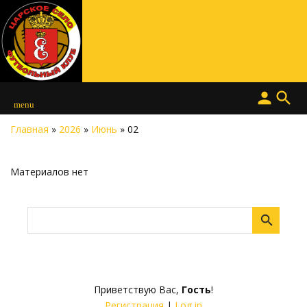
person
search
menu
Главная
»
2026
»
Июнь
»
02
Материалов нет
Приветствую Вас
,
Гость
!
Регистрация
|
Log in